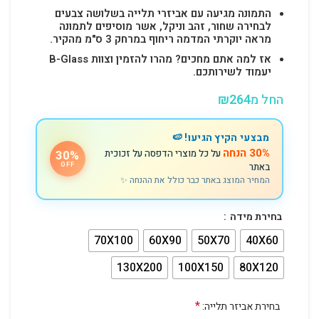
התמונה מגיעה עם אביזרי תלייה בשלושה צבעים
לבחירה שחור, זהב וניקל, אשר מוסיפים לתמונה
מראה יוקרתי המדמה ריחוף במרחק 3 ס"מ מהקיר.
אז למה אתם מחכים? מהרו להזמין וצוות B-Glass
יעמוד לשירותכם.
החל מ
264
₪
מבצעי הקיץ הגיעו! 🍉
30% הנחה
על כל מוצרי הדפסה על זכוכית
30%
באתר
OFF
המחיר המוצג באתר כבר כולל את ההנחה ✨
בחירת מידה
70X100
60X90
50X70
40X60
130X200
100X150
80X120
*
בחירת אביזר תלייה: