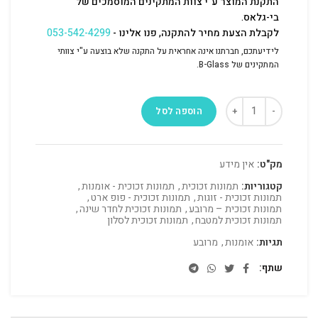
התקנת המוצר ע"י צוות המתקינים המוסמכים של
בי-גלאס.
לקבלת הצעת מחיר להתקנה, פנו אלינו -
053-542-4299
לידיעתכם, חברתנו אינה אחראית על התקנה שלא בוצעה ע"י צוותי
המתקינים של B-Glass.
הוספה לסל
מק"ט:
אין מידע
קטגוריות:
תמונות זכוכית
,
תמונות זכוכית - אומנות
,
תמונות זכוכית - זוגות
,
תמונות זכוכית - פופ ארט
,
תמונות זכוכית – מרובע
,
תמונות זכוכית לחדר שינה
,
תמונות זכוכית למטבח
,
תמונות זכוכית לסלון
תגיות:
אומנות
,
מרובע
שתף