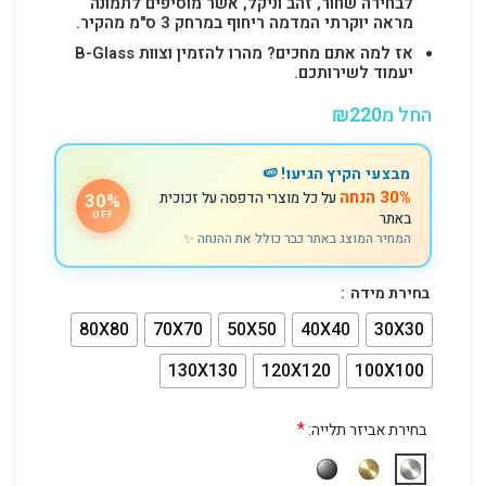
לבחירה שחור, זהב וניקל, אשר מוסיפים לתמונה
מראה יוקרתי המדמה ריחוף במרחק 3 ס"מ מהקיר.
אז למה אתם מחכים? מהרו להזמין וצוות B-Glass
יעמוד לשירותכם.
החל מ
220
₪
מבצעי הקיץ הגיעו! 🍉
30% הנחה
על כל מוצרי הדפסה על זכוכית
30%
באתר
OFF
המחיר המוצג באתר כבר כולל את ההנחה ✨
בחירת מידה
80X80
70X70
50X50
40X40
30X30
130X130
120X120
100X100
*
בחירת אביזר תלייה: