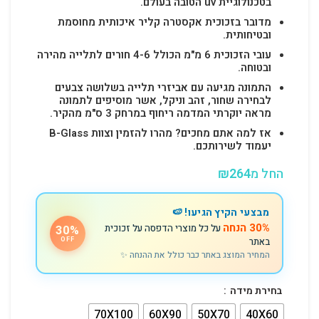
בטכנולוגיית uv הטובה בעולם.
מדובר בזכוכית אקסטרה קליר איכותית מחוסמת
ובטיחותית.
עובי הזכוכית 6 מ"מ הכולל 4-6 חורים לתלייה מהירה
ובטוחה.
התמונה מגיעה עם אביזרי תלייה בשלושה צבעים
לבחירה שחור, זהב וניקל, אשר מוסיפים לתמונה
מראה יוקרתי המדמה ריחוף במרחק 3 ס"מ מהקיר.
אז למה אתם מחכים? מהרו להזמין וצוות B-Glass
יעמוד לשירותכם.
החל מ
264
₪
מבצעי הקיץ הגיעו! 🍉
30% הנחה
על כל מוצרי הדפסה על זכוכית
30%
באתר
OFF
המחיר המוצג באתר כבר כולל את ההנחה ✨
בחירת מידה
70X100
60X90
50X70
40X60