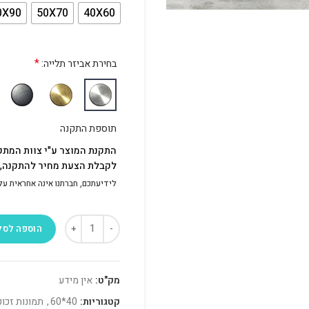
0X90
50X70
40X60
*
בחירת אביזר תלייה:
תוספת התקנה
התקנת המוצר ע"י צוות המתק
לקבלת הצעת מחיר להתקנה, פ
לידיעתכם, חברתנו אינה אחראית על התק
הוספה לסל
מק"ט:
אין מידע
קטגוריות:
40*60
,
תמונות זכוכ