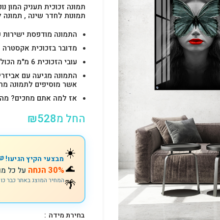
תמונה זכוכית תעניק המון נוכ
תמונות לחדר שינה , תמונה 
התמונה מודפסת ישירות על הזכוכית באיכות 
מדובר בזכוכית אקסטרה ק
עובי הזכוכית 6 מ"מ הכולל 4-6 חורים לתלייה מהירה ובטוחה.
התמונה מגיעה עם אביזרי
אשר מוסיפים לתמונה מראה יוק
אז למה אתם מחכים? מהרו להזמין וצוות s
החל מ
528
₪
☀️
מבצעי הקיץ הגיעו! 🍉
🌊
30% הנחה
על כל מו
🌴
המחיר המוצג באתר כבר כו
בחירת מידה