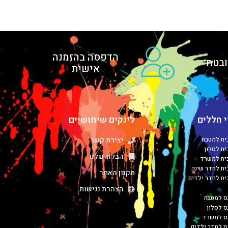
הדפסה בהזמנה
בטח
אישית
 חללים
לינקים שימושיים
כית למטבח
יצירת קשר
ית לסלון
הבלוג שלנו
כית למשרד
כית לחדר שינה
תקנון האתר
כית לחדר ילדים
הצהרת נגישות
ס למטבח
ס לסלון
בס למשרד
ס לחדר ילדים