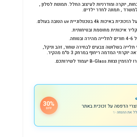
חות, יוקרה ומודרניות לעיצוב החלל.
תמונות לסלון ,
למשרד , תמונה לחדר ילדים.
4k בטכנולוגיית uv הטובה בעולם.
ליר איכותית מחוסמת ובטיחותית.
 תלייה בשלושה צבעים לבחירה שחור, זהב וניקל,
רתי המדמה ריחוף במרחק 3 ס"מ מהקיר.
B-Glas יעמוד לשירותכם.
30%
צרי הדפסה על זכוכית באתר
OFF
לל את ההנחה ✨