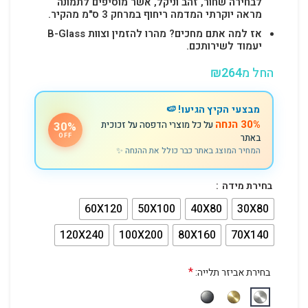
לבחירה שחור, זהב וניקל, אשר מוסיפים לתמונה
מראה יוקרתי המדמה ריחוף במרחק 3 ס"מ מהקיר.
אז למה אתם מחכים? מהרו להזמין וצוות B-Glass
יעמוד לשירותכם.
החל מ
264
₪
מבצעי הקיץ הגיעו! 🍉
30% הנחה
על כל מוצרי הדפסה על זכוכית
30%
באתר
OFF
המחיר המוצג באתר כבר כולל את ההנחה ✨
בחירת מידה
60X120
50X100
40X80
30X80
120X240
100X200
80X160
70X140
*
בחירת אביזר תלייה: