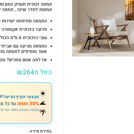
תמונה זכוכית תעניק המון נוכ
תמונות לחדר שינה , תמונה 
התמונה מודפסת ישירות על הזכוכית באיכות 
מדובר בזכוכית אקסטרה ק
עובי הזכוכית 6 מ"מ הכולל 4-6 חורים לתלייה מהירה ובטוחה.
התמונה מגיעה עם אביזרי
אשר מוסיפים לתמונה מראה יוק
אז למה אתם מחכים? מהרו להזמין וצוות s
החל מ
264
₪
☀️
מבצעי הקיץ הגיעו! 🍉
🌊
30% הנחה
על כל מו
🌴
המחיר המוצג באתר כבר כו
בחירת מידה