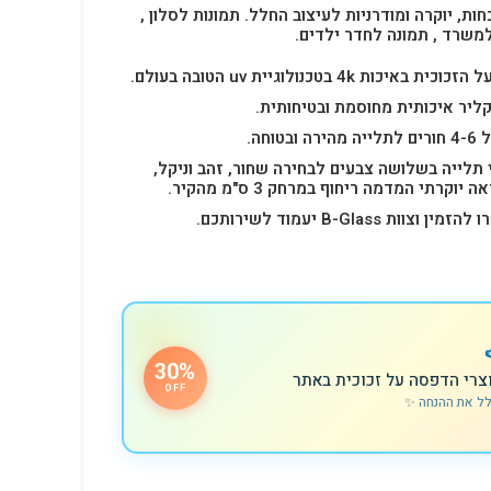
חות, יוקרה ומודרניות לעיצוב החלל.
תמונות לסלון ,
למשרד , תמונה לחדר ילדים.
4k בטכנולוגיית uv הטובה בעולם.
ליר איכותית מחוסמת ובטיחותית.
 תלייה בשלושה צבעים לבחירה שחור, זהב וניקל,
רתי המדמה ריחוף במרחק 3 ס"מ מהקיר.
B-Glas יעמוד לשירותכם.
30%
צרי הדפסה על זכוכית באתר
OFF
לל את ההנחה ✨