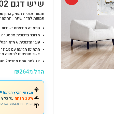
שיש דגם 002
תמונה זכוכית תעניק המון נוכ
תמונות לחדר שינה , תמונה 
התמונה מודפסת ישירות על הזכוכית באיכות 
מדובר בזכוכית אקסטרה ק
עובי הזכוכית 6 מ"מ הכולל 4-6 חורים לתלייה מהירה ובטוחה.
התמונה מגיעה עם אביזרי
אשר מוסיפים לתמונה מראה יוק
אז למה אתם מחכים? מהרו להזמין וצוות s
החל מ
264
₪
☀️
מבצעי הקיץ הגיעו! 🍉
🌊
30% הנחה
על כל מו
🌴
המחיר המוצג באתר כבר כו