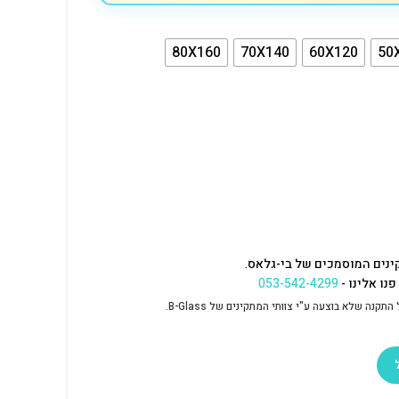
80X160
70X140
60X120
50
ינים המוסמכים של בי-גלאס.
נו אלינו -
053-542-4299
נה שלא בוצעה ע"י צוותי המתקינים של B-Glass.