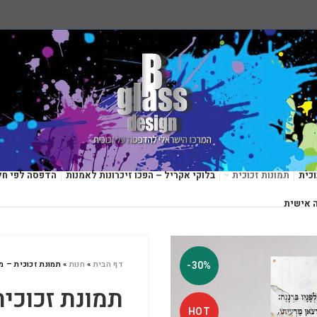
כית
תמונות זכוכית
בלוקי אקריל – הפכו זיכרונות לאמנות
הדפסה לפי חל
 אישית
-30%
דף הבית
»
חנות
»
תמונת זכוכית – מז
תמונת זכוכית
HOT