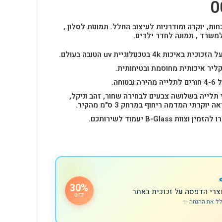
חות, יוקרה ומודרניות לעיצוב החלל.
תמונות לסלון ,
למשרד , תמונה לחדר ילדים.
4k בטכנולוגיית uv הטובה בעולם.
ליר איכותית מחוסמת ובטיחותית.
 תלייה בשלושה צבעים לבחירה שחור, זהב וניקל,
רתי המדמה ריחוף במרחק 3 ס"מ מהקיר.
B-Glas יעמוד לשירותכם.
30%
צרי הדפסה על זכוכית באתר
OFF
לל את ההנחה ✨