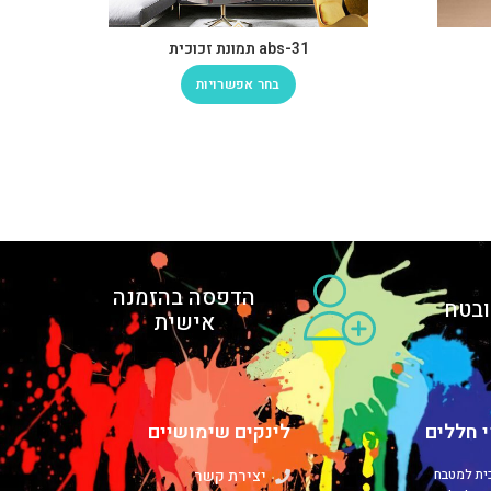
abs-31 תמונת זכוכית
בחר אפשרויות
הדפסה בהזמנה
בטח
אישית
 חללים
לינקים שימושיים
כית למטבח
יצירת קשר