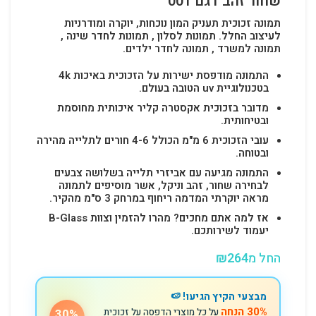
שחור זהב דגם 001
תמונה זכוכית תעניק המון נוכחות, יוקרה ומודרניות
לעיצוב החלל.
תמונות לסלון , תמונות לחדר שינה ,
תמונה למשרד , תמונה לחדר ילדים.
התמונה מודפסת ישירות על הזכוכית באיכות 4k
בטכנולוגיית uv הטובה בעולם.
מדובר בזכוכית אקסטרה קליר איכותית מחוסמת
ובטיחותית.
עובי הזכוכית 6 מ"מ הכולל 4-6 חורים לתלייה מהירה
ובטוחה.
התמונה מגיעה עם אביזרי תלייה בשלושה צבעים
לבחירה שחור, זהב וניקל, אשר מוסיפים לתמונה
מראה יוקרתי המדמה ריחוף במרחק 3 ס"מ מהקיר.
אז למה אתם מחכים? מהרו להזמין וצוות B-Glass
יעמוד לשירותכם.
החל מ
264
₪
מבצעי הקיץ הגיעו! 🍉
30% הנחה
על כל מוצרי הדפסה על זכוכית
30%