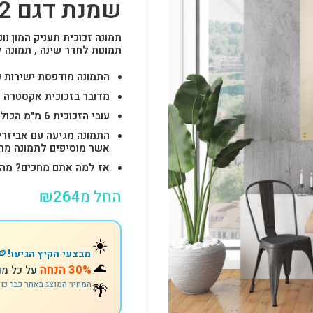
שמנת דגם 002
תמונה זכוכית תעניק המון נוכ
תמונות לחדר שינה , תמונה 
התמונה מודפסת ישירות על הזכוכית באיכות 
מדובר בזכוכית אקסטרה ק
עובי הזכוכית 6 מ"מ הכולל 4-6 חורים לתלייה מהירה ובטוחה.
התמונה מגיעה עם אביזרי
אשר מוסיפים לתמונה מראה יוק
אז למה אתם מחכים? מהרו להזמין וצוות s
החל מ
264
₪
☀️
מבצעי הקיץ הגיעו! 🍉
🌊
30% הנחה
על כל מו
🌴
המחיר המוצג באתר כבר כו