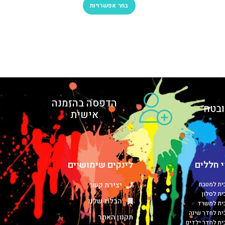
בחר אפשרויות
הדפסה בהזמנה
בטח
אישית
 חללים
לינקים שימושיים
כית למטבח
יצירת קשר
ית לסלון
הבלוג שלנו
כית למשרד
כית לחדר שינה
תקנון האתר
כית לחדר ילדים