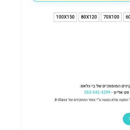
100X150
80X120
70X100
6
ינים המוסמכים של בי-גלאס.
נו אלינו -
053-542-4299
נה שלא בוצעה ע"י צוותי המתקינים של B-Glass.