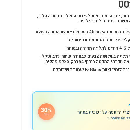
חות, יוקרה ומודרניות לעיצוב החלל.
תמונות לסלון ,
למשרד , תמונה לחדר ילדים.
4k בטכנולוגיית uv הטובה בעולם.
ליר איכותית מחוסמת ובטיחותית.
 תלייה בשלושה צבעים לבחירה שחור, זהב וניקל,
רתי המדמה ריחוף במרחק 3 ס"מ מהקיר.
B-Glas יעמוד לשירותכם.
30%
צרי הדפסה על זכוכית באתר
OFF
לל את ההנחה ✨