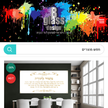
-30%
HOT