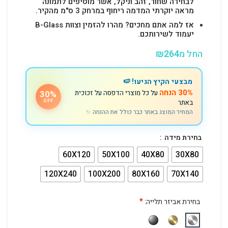
לבחירה שחור, זהב וניקל, אשר מוסיפים לתמונה
מראה יוקרתי המדמה ריחוף במרחק 3 ס"מ מהקיר.
אז למה אתם מחכים? מהרו להזמין וצוות B-Glass
יעמוד לשירותכם.
החל מ
264
₪
מבצעי הקיץ הגיעו! 🍉
30% הנחה
על כל מוצרי הדפסה על זכוכית
30%
באתר
OFF
המחיר המוצג באתר כבר כולל את ההנחה ✨
בחירת מידה
60X120
50X100
40X80
30X80
120X240
100X200
80X160
70X140
*
בחירת אביזר תלייה: