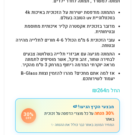
תמונה למשרד , תמונה לחדר ילדים.
התמונה מודפסת ישירות על הזכוכית באיכות 4k
בטכנולוגיית uv הטובה בעולם.
מדובר בזכוכית אקסטרה קליר איכותית מחוסמת
ובטיחותית.
עובי הזכוכית 6 מ"מ הכולל 4-6 חורים לתלייה מהירה
ובטוחה.
התמונה מגיעה עם אביזרי תלייה בשלושה צבעים
לבחירה שחור, זהב וניקל, אשר מוסיפים לתמונה
מראה יוקרתי המדמה ריחוף במרחק 3 ס"מ מהקיר.
אז למה אתם מחכים? מהרו להזמין וצוות B-Glass
יעמוד לשירותכם.
החל מ
264
₪
מבצעי הקיץ הגיעו! 🍉
30% הנחה
על כל מוצרי הדפסה על זכוכית
30%
באתר
OFF
המחיר המוצג באתר כבר כולל את ההנחה ✨