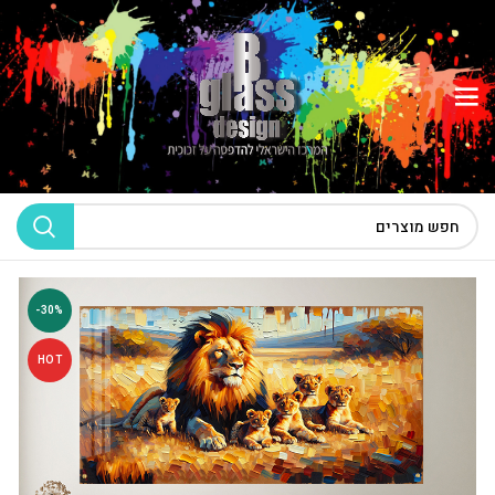
-30%
HOT