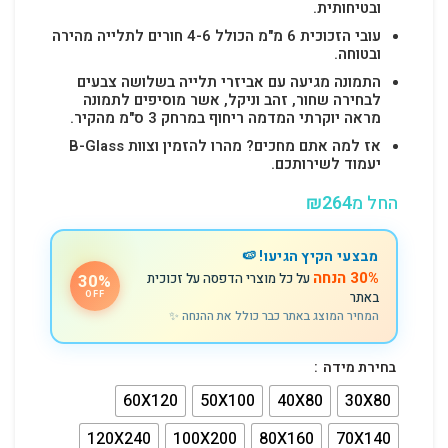
ובטיחותית.
עובי הזכוכית 6 מ"מ הכולל 4-6 חורים לתלייה מהירה
ובטוחה.
התמונה מגיעה עם אביזרי תלייה בשלושה צבעים
לבחירה שחור, זהב וניקל, אשר מוסיפים לתמונה
מראה יוקרתי המדמה ריחוף במרחק 3 ס"מ מהקיר.
אז למה אתם מחכים? מהרו להזמין וצוות B-Glass
יעמוד לשירותכם.
החל מ
264
₪
מבצעי הקיץ הגיעו! 🍉
30% הנחה
על כל מוצרי הדפסה על זכוכית
30%
באתר
OFF
המחיר המוצג באתר כבר כולל את ההנחה ✨
בחירת מידה
60X120
50X100
40X80
30X80
120X240
100X200
80X160
70X140