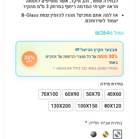
לבחירה שחור, זהב וניקל, אשר מוסיפים לתמונה
מראה יוקרתי המדמה ריחוף במרחק 3 ס"מ מהקיר.
אז למה אתם מחכים? מהרו להזמין וצוות B-Glass
יעמוד לשירותכם.
החל מ
264
₪
מבצעי הקיץ הגיעו! 🍉
30% הנחה
על כל מוצרי הדפסה על זכוכית
30%
באתר
OFF
המחיר המוצג באתר כבר כולל את ההנחה ✨
בחירת מידה
70X100
60X90
50X70
40X60
130X200
100X150
80X120
*
בחירת אביזר תלייה: