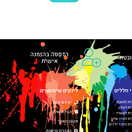
הדפסה בהזמנה
בטח
אישית
 חללים
לינקים שימושיים
כית למטבח
יצירת קשר
ית לסלון
הבלוג שלנו
כית למשרד
כית לחדר שינה
תקנון האתר
כית לחדר ילדים
הצהרת נגישות