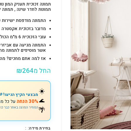
תמונה זכוכית תעניק המון נוכ
תמונות לחדר שינה , תמונה 
התמונה מודפסת ישירות על הזכוכית באיכות 
מדובר בזכוכית אקסטרה ק
עובי הזכוכית 6 מ"מ הכולל 4-6 חורים לתלייה מהירה ובטוחה.
התמונה מגיעה עם אביזרי
אשר מוסיפים לתמונה מראה יוק
אז למה אתם מחכים? מהרו להזמין וצוות s
החל מ
264
₪
☀️
מבצעי הקיץ הגיעו! 🍉
🌊
30% הנחה
על כל מו
🌴
המחיר המוצג באתר כבר כו
בחירת מידה: