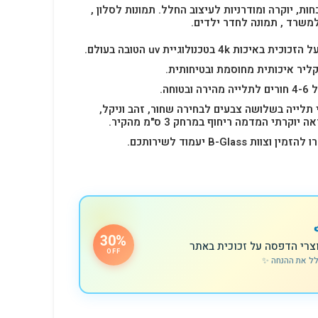
חות, יוקרה ומודרניות לעיצוב החלל.
תמונות לסלון ,
למשרד , תמונה לחדר ילדים.
4k בטכנולוגיית uv הטובה בעולם.
ליר איכותית מחוסמת ובטיחותית.
 תלייה בשלושה צבעים לבחירה שחור, זהב וניקל,
רתי המדמה ריחוף במרחק 3 ס"מ מהקיר.
B-Glas יעמוד לשירותכם.
30%
צרי הדפסה על זכוכית באתר
OFF
לל את ההנחה ✨