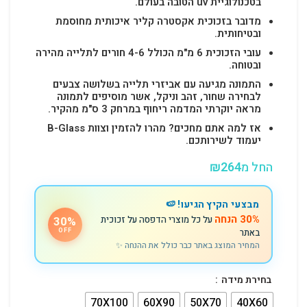
בטכנולוגיית uv הטובה בעולם.
מדובר בזכוכית אקסטרה קליר איכותית מחוסמת
ובטיחותית.
עובי הזכוכית 6 מ"מ הכולל 4-6 חורים לתלייה מהירה
ובטוחה.
התמונה מגיעה עם אביזרי תלייה בשלושה צבעים
לבחירה שחור, זהב וניקל, אשר מוסיפים לתמונה
מראה יוקרתי המדמה ריחוף במרחק 3 ס"מ מהקיר.
אז למה אתם מחכים? מהרו להזמין וצוות B-Glass
יעמוד לשירותכם.
החל מ
264
₪
מבצעי הקיץ הגיעו! 🍉
30% הנחה
על כל מוצרי הדפסה על זכוכית
30%
באתר
OFF
המחיר המוצג באתר כבר כולל את ההנחה ✨
בחירת מידה
70X100
60X90
50X70
40X60