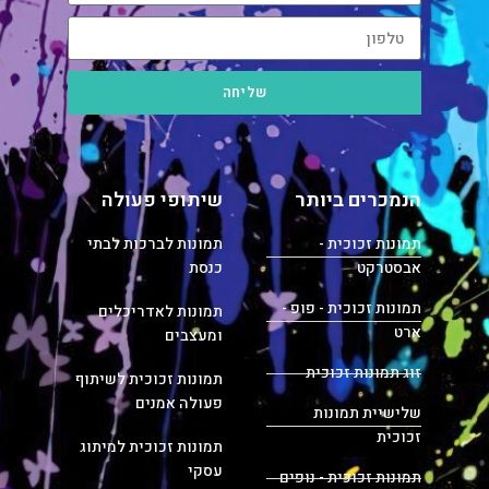
שליחה
הנמכרים ביותר
שיתופי פעולה
תמונות זכוכית -
תמונות לברכות לבתי
אבסטרקט
כנסת
תמונות זכוכית - פופ -
תמונות לאדריכלים
ארט
ומעצבים
זוג תמונות זכוכית
תמונות זכוכית לשיתוף
פעולה אמנים
שלישיית תמונות
זכוכית
תמונות זכוכית למיתוג
עסקי
תמונות זכוכית - נופים