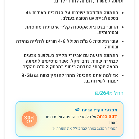
תמונה למשרד , תמונה לחדר ילדים.
התמונה מודפסת ישירות על הזכוכית באיכות 4k
בטכנולוגיית uv הטובה בעולם.
מדובר בזכוכית אקסטרה קליר איכותית מחוסמת
ובטיחותית.
עובי הזכוכית 6 מ"מ הכולל 4-6 חורים לתלייה מהירה
ובטוחה.
התמונה מגיעה עם אביזרי תלייה בשלושה צבעים
לבחירה שחור, זהב וניקל, אשר מוסיפים לתמונה
מראה יוקרתי המדמה ריחוף במרחק 3 ס"מ מהקיר.
אז למה אתם מחכים? מהרו להזמין וצוות B-Glass
יעמוד לשירותכם.
החל מ
264
₪
מבצעי הקיץ הגיעו! 🍉
30% הנחה
על כל מוצרי הדפסה על זכוכית
30%
באתר
OFF
המחיר המוצג באתר כבר כולל את ההנחה ✨