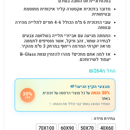
בטכנולוגיית uv הטובה בעולם.
מדובר בזכוכית אקסטרה קליר איכותית מחוסמת
ובטיחותית.
עובי הזכוכית 6 מ"מ הכולל 4-6 חורים לתלייה מהירה
ובטוחה.
התמונה מגיעה עם אביזרי תלייה בשלושה צבעים
לבחירה שחור, זהב וניקל, אשר מוסיפים לתמונה
מראה יוקרתי המדמה ריחוף במרחק 3 ס"מ מהקיר.
אז למה אתם מחכים? מהרו להזמין וצוות B-Glass
יעמוד לשירותכם.
החל מ
264
₪
מבצעי הקיץ הגיעו! 🍉
30% הנחה
על כל מוצרי הדפסה על זכוכית
30%
באתר
OFF
המחיר המוצג באתר כבר כולל את ההנחה ✨
בחירת מידה
70X100
60X90
50X70
40X60