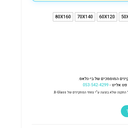
80X160
70X140
60X120
50
ינים המוסמכים של בי-גלאס.
נו אלינו -
053-542-4299
נה שלא בוצעה ע"י צוותי המתקינים של B-Glass.