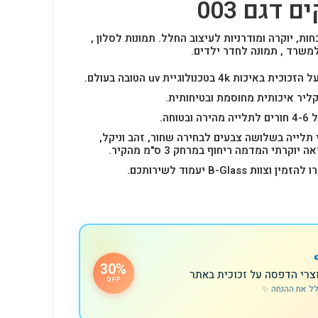
 דגם 003
חות, יוקרה ומודרניות לעיצוב החלל.
תמונות לסלון ,
למשרד , תמונה לחדר ילדים.
4k בטכנולוגיית uv הטובה בעולם.
ליר איכותית מחוסמת ובטיחותית.
 תלייה בשלושה צבעים לבחירה שחור, זהב וניקל,
רתי המדמה ריחוף במרחק 3 ס"מ מהקיר.
B-Glas יעמוד לשירותכם.
30%
צרי הדפסה על זכוכית באתר
OFF
לל את ההנחה ✨