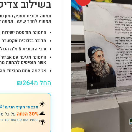
בשילוב צדיקים
תמונה זכוכית תעניק המון נוכ
תמונות לחדר שינה , תמונה 
התמונה מודפסת ישירות על הזכוכית באיכות 
מדובר בזכוכית אקסטרה ק
עובי הזכוכית 6 מ"מ הכולל 4-6 חורים לתלייה מהירה ובטוחה.
התמונה מגיעה עם אביזרי
אשר מוסיפים לתמונה מראה יוק
אז למה אתם מחכים? מהרו להזמין וצוות s
החל מ
264
₪
☀️
מבצעי הקיץ הגיעו! 🍉
🌊
30% הנחה
על כל מו
🌴
המחיר המוצג באתר כבר כו