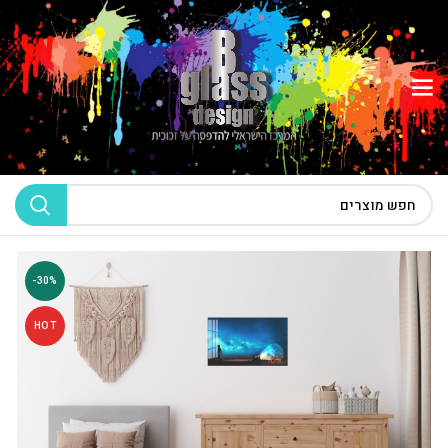
-30%
HOT