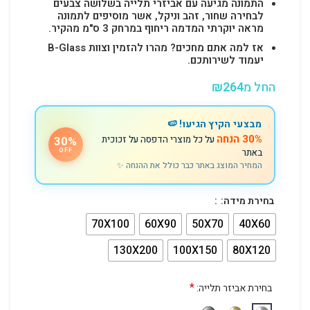
התמונה מגיעה עם אביזרי תלייה בשלושה צבעים
לבחירה שחור, זהב וניקל, אשר מוסיפים לתמונה
מראה יוקרתי המדמה ריחוף במרחק 3 ס"מ מהקיר.
אז למה אתם מחכים? מהרו להזמין וצוות B-Glass
יעמוד לשירותכם.
החל מ
264
₪
מבצעי הקיץ הגיעו! 🍉
30% הנחה
על כל מוצרי הדפסה על זכוכית
30%
באתר
OFF
המחיר המוצג באתר כבר כולל את ההנחה ✨
בחירת מידה:
70X100
60X90
50X70
40X60
130X200
100X150
80X120
*
בחירת אביזר תלייה: