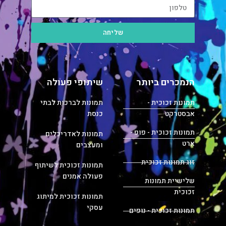
שליחה
הנמכרים ביותר
שיתופי פעולה
תמונות זכוכית -
תמונות לברכות לבתי
אבסטרקט
כנסת
תמונות זכוכית - פופ -
תמונות לאדריכלים
ארט
ומעצבים
זוג תמונות זכוכית
תמונות זכוכית לשיתוף
פעולה אמנים
שלישיית תמונות
זכוכית
תמונות זכוכית למיתוג
עסקי
תמונות זכוכית - נופים