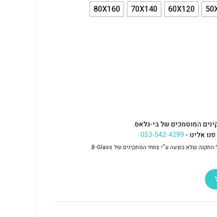
80X160
70X140
60X120
50
ינים המוסמכים של בי-גלאס.
נו אלינו -
053-542-4299
נה שלא בוצעה ע"י צוותי המתקינים של B-Glass.