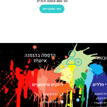
abs-30 תמונת זכוכית
בחר אפשרויות
הדפסה בהזמנה
בטח
אישית
 חללים
לינקים שימושיים
כית למטבח
יצירת קשר
ית לסלון
הבלוג שלנו
כית למשרד