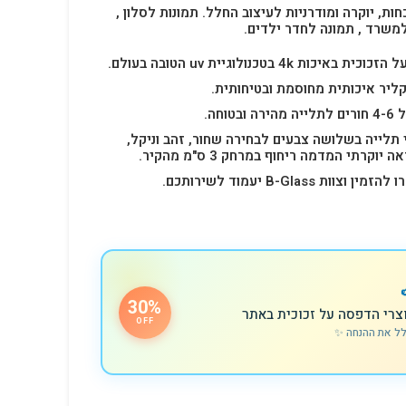
חות, יוקרה ומודרניות לעיצוב החלל.
תמונות לסלון ,
למשרד , תמונה לחדר ילדים.
4k בטכנולוגיית uv הטובה בעולם.
ליר איכותית מחוסמת ובטיחותית.
 תלייה בשלושה צבעים לבחירה שחור, זהב וניקל,
רתי המדמה ריחוף במרחק 3 ס"מ מהקיר.
B-Glas יעמוד לשירותכם.
30%
צרי הדפסה על זכוכית באתר
OFF
לל את ההנחה ✨