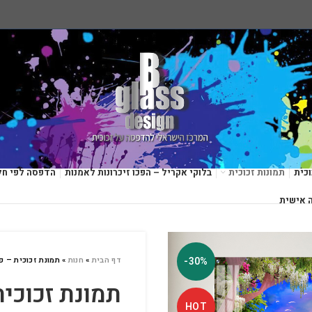
כית
תמונות זכוכית
בלוקי אקריל – הפכו זיכרונות לאמנות
הדפסה לפי חל
 אישית
-30%
דף הבית
»
חנות
»
תמונת זכוכית – פ
תמונת זכוכית
HOT