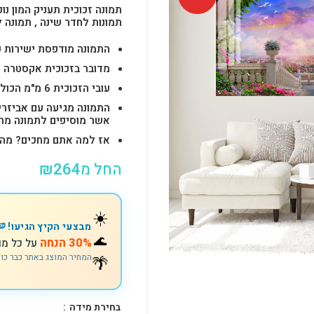
תמונה זכוכית תעניק המון נוכ
תמונות לחדר שינה , תמונה 
התמונה מודפסת ישירות על הזכוכית באיכות 
מדובר בזכוכית אקסטרה ק
עובי הזכוכית 6 מ"מ הכולל 4-6 חורים לתלייה מהירה ובטוחה.
התמונה מגיעה עם אביזרי
אשר מוסיפים לתמונה מראה יוק
אז למה אתם מחכים? מהרו להזמין וצוות s
החל מ
264
₪
☀️
מבצעי הקיץ הגיעו! 🍉
🌊
30% הנחה
על כל מו
🌴
המחיר המוצג באתר כבר כו
בחירת מידה