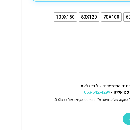
100X150
80X120
70X100
6
ינים המוסמכים של בי-גלאס.
נו אלינו -
053-542-4299
נה שלא בוצעה ע"י צוותי המתקינים של B-Glass.