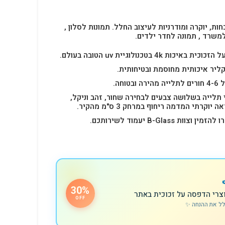
חות, יוקרה ומודרניות לעיצוב החלל.
תמונות לסלון ,
למשרד , תמונה לחדר ילדים.
4k בטכנולוגיית uv הטובה בעולם.
ליר איכותית מחוסמת ובטיחותית.
 תלייה בשלושה צבעים לבחירה שחור, זהב וניקל,
רתי המדמה ריחוף במרחק 3 ס"מ מהקיר.
B-Glas יעמוד לשירותכם.
30%
צרי הדפסה על זכוכית באתר
OFF
לל את ההנחה ✨