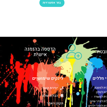
בחר אפשרויות
הדפסה בהזמנה
בטח
אישית
 חללים
לינקים שימושיים
כית למטבח
יצירת קשר
ית לסלון
הבלוג שלנו
כית למשרד
כית לחדר שינה
תקנון האתר
כית לחדר ילדים