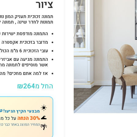
ציור
תמונה זכוכית תעניק המון נוכ
תמונות לחדר שינה , תמונה 
התמונה מודפסת ישירות על הזכוכית באיכות 
מדובר בזכוכית אקסטרה ק
עובי הזכוכית 6 מ"מ הכולל 4-6 חורים לתלייה מהירה ובטוחה.
התמונה מגיעה עם אביזרי
אשר מוסיפים לתמונה מראה יוק
אז למה אתם מחכים? מהרו להזמין וצוות s
החל מ
264
₪
☀️
מבצעי הקיץ הגיעו! 🍉
🌊
30% הנחה
על כל מו
🌴
המחיר המוצג באתר כבר כו