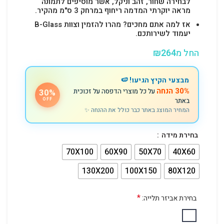
לבחירה שחור, זהב וניקל, אשר מוסיפים לתמונה
מראה יוקרתי המדמה ריחוף במרחק 3 ס"מ מהקיר.
אז למה אתם מחכים? מהרו להזמין וצוות B-Glass
יעמוד לשירותכם.
החל מ
264
₪
מבצעי הקיץ הגיעו! 🍉
30% הנחה
על כל מוצרי הדפסה על זכוכית
30%
באתר
OFF
המחיר המוצג באתר כבר כולל את ההנחה ✨
בחירת מידה
70X100
60X90
50X70
40X60
130X200
100X150
80X120
*
בחירת אביזר תלייה: