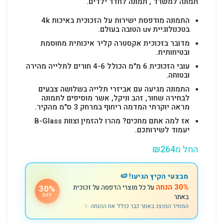
תמונה למשרד , תמונה לחדר ילדים.
התמונה מודפסת ישירות על הזכוכית באיכות 4k
בטכנולוגיית uv הטובה בעולם.
מדובר בזכוכית אקסטרה קליר איכותית מחוסמת
ובטיחותית.
עובי הזכוכית 6 מ"מ הכולל 4-6 חורים לתלייה מהירה
ובטוחה.
התמונה מגיעה עם אביזרי תלייה בשלושה צבעים
לבחירה שחור, זהב וניקל, אשר מוסיפים לתמונה
מראה יוקרתי המדמה ריחוף במרחק 3 ס"מ מהקיר.
אז למה אתם מחכים? מהרו להזמין וצוות B-Glass
יעמוד לשירותכם.
החל מ
264
₪
מבצעי הקיץ הגיעו! 🍉
30% הנחה
על כל מוצרי הדפסה על זכוכית
30%
באתר
OFF
המחיר המוצג באתר כבר כולל את ההנחה ✨