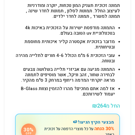
תמונה זכוכית תעניק המון נוכחות, יוקרה ומודרניות
לעיצוב החלל.
תמונות לסלון , תמונות לחדר שינה ,
תמונה למשרד , תמונה לחדר ילדים.
התמונה מודפסת ישירות על הזכוכית באיכות 4k
בטכנולוגיית uv הטובה בעולם.
מדובר בזכוכית אקסטרה קליר איכותית מחוסמת
ובטיחותית.
עובי הזכוכית 6 מ"מ הכולל 4-6 חורים לתלייה מהירה
ובטוחה.
התמונה מגיעה עם אביזרי תלייה בשלושה צבעים
לבחירה שחור, זהב וניקל, אשר מוסיפים לתמונה
מראה יוקרתי המדמה ריחוף במרחק 3 ס"מ מהקיר.
אז למה אתם מחכים? מהרו להזמין וצוות B-Glass
יעמוד לשירותכם.
החל מ
264
₪
מבצעי הקיץ הגיעו! 🍉
30% הנחה
על כל מוצרי הדפסה על זכוכית
30%
באתר
OFF