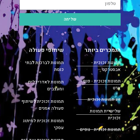
שליחה
הנמכרים ביותר
שיתופי פעולה
תמונות זכוכית -
תמונות לברכות לבתי
אבסטרקט
כנסת
תמונות זכוכית - פופ -
תמונות לאדריכלים
ארט
ומעצבים
זוג תמונות זכוכית
תמונות זכוכית לשיתוף
פעולה אמנים
שלישיית תמונות
זכוכית
תמונות זכוכית למיתוג
עסקי
תמונות זכוכית - נופים