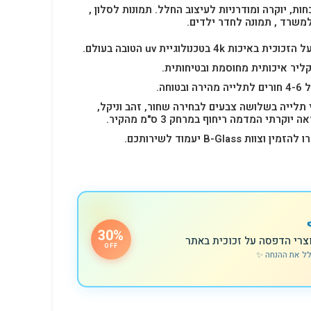
חות, יוקרה ומודרניות לעיצוב החלל.
תמונות לסלון ,
למשרד , תמונה לחדר ילדים.
4k בטכנולוגיית uv הטובה בעולם.
ליר איכותית מחוסמת ובטיחותית.
 תלייה בשלושה צבעים לבחירה שחור, זהב וניקל,
רתי המדמה ריחוף במרחק 3 ס"מ מהקיר.
B-Glas יעמוד לשירותכם.
30%
צרי הדפסה על זכוכית באתר
OFF
לל את ההנחה ✨