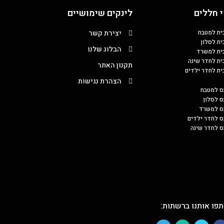
 חללים
לינקים שימושיים
כית למטבח
יצירת קשר
ית לסלון
הבלוג שלנו
כית למשרד
כית לחדר שינה
תקנון האתר
כית לחדר ילדים
הצהרת נגישות
ס למטבח
ס לסלון
בס למשרד
ס לחדר ילדים
ס לחדר שינה
פו אותנו ברשתות: