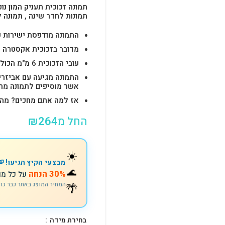
תמונה זכוכית תעניק המון נוכ
תמונות לחדר שינה , תמונה 
התמונה מודפסת ישירות על הזכוכית באיכות 
מדובר בזכוכית אקסטרה ק
עובי הזכוכית 6 מ"מ הכולל 4-6 חורים לתלייה מהירה ובטוחה.
התמונה מגיעה עם אביזרי
אשר מוסיפים לתמונה מראה יוק
אז למה אתם מחכים? מהרו להזמין וצוות s
החל מ
264
₪
☀️
מבצעי הקיץ הגיעו! 🍉
🌊
30% הנחה
על כל מו
המחיר המוצג באתר כבר כו
🌴
בחירת מידה