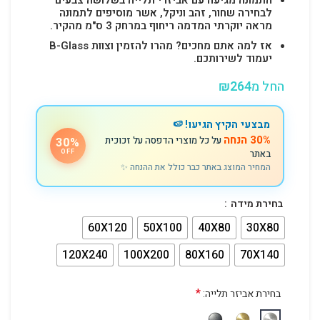
לבחירה שחור, זהב וניקל, אשר מוסיפים לתמונה
מראה יוקרתי המדמה ריחוף במרחק 3 ס"מ מהקיר.
אז למה אתם מחכים? מהרו להזמין וצוות B-Glass
יעמוד לשירותכם.
החל מ
264
₪
מבצעי הקיץ הגיעו! 🍉
30% הנחה
על כל מוצרי הדפסה על זכוכית
30%
באתר
OFF
המחיר המוצג באתר כבר כולל את ההנחה ✨
בחירת מידה
60X120
50X100
40X80
30X80
120X240
100X200
80X160
70X140
*
בחירת אביזר תלייה: