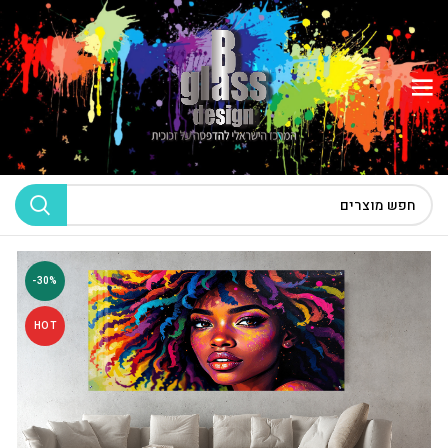
-30%
HOT