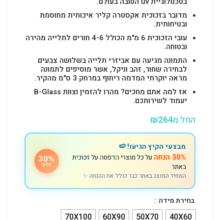
בטכנולוגיית uv הטובה בעולם.
מדובר בזכוכית אקסטרה קליר איכותית מחוסמת
ובטיחותית.
עובי הזכוכית 6 מ"מ הכולל 4-6 חורים לתלייה מהירה
ובטוחה.
התמונה מגיעה עם אביזרי תלייה בשלושה צבעים
לבחירה שחור, זהב וניקל, אשר מוסיפים לתמונה
מראה יוקרתי המדמה ריחוף במרחק 3 ס"מ מהקיר.
אז למה אתם מחכים? מהרו להזמין וצוות B-Glass
יעמוד לשירותכם.
החל מ
264
₪
מבצעי הקיץ הגיעו! 🍉
30% הנחה
על כל מוצרי הדפסה על זכוכית
30%
באתר
OFF
המחיר המוצג באתר כבר כולל את ההנחה ✨
בחירת מידה
70X100
60X90
50X70
40X60