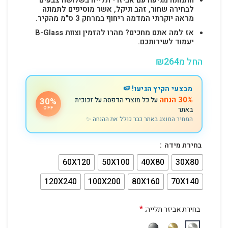
לבחירה שחור, זהב וניקל, אשר מוסיפים לתמונה
מראה יוקרתי המדמה ריחוף במרחק 3 ס"מ מהקיר.
אז למה אתם מחכים? מהרו להזמין וצוות B-Glass
יעמוד לשירותכם.
החל מ
264
₪
מבצעי הקיץ הגיעו! 🍉
30% הנחה
על כל מוצרי הדפסה על זכוכית
30%
באתר
OFF
המחיר המוצג באתר כבר כולל את ההנחה ✨
בחירת מידה
60X120
50X100
40X80
30X80
120X240
100X200
80X160
70X140
*
בחירת אביזר תלייה: