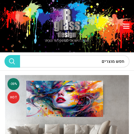
-30%
HOT