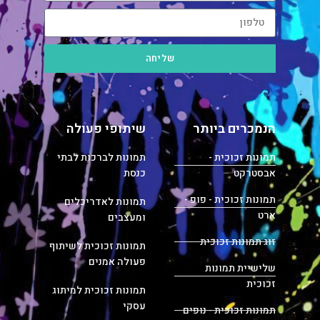
שליחה
הנמכרים ביותר
שיתופי פעולה
תמונות זכוכית -
תמונות לברכות לבתי
אבסטרקט
כנסת
תמונות זכוכית - פופ -
תמונות לאדריכלים
ארט
ומעצבים
זוג תמונות זכוכית
תמונות זכוכית לשיתוף
פעולה אמנים
שלישיית תמונות
זכוכית
תמונות זכוכית למיתוג
עסקי
תמונות זכוכית - נופים