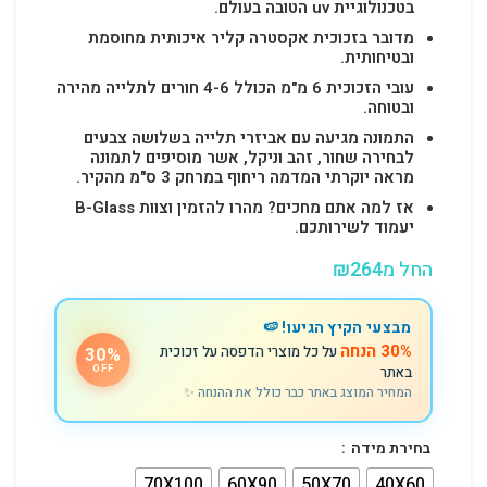
בטכנולוגיית uv הטובה בעולם.
מדובר בזכוכית אקסטרה קליר איכותית מחוסמת
ובטיחותית.
עובי הזכוכית 6 מ"מ הכולל 4-6 חורים לתלייה מהירה
ובטוחה.
התמונה מגיעה עם אביזרי תלייה בשלושה צבעים
לבחירה שחור, זהב וניקל, אשר מוסיפים לתמונה
מראה יוקרתי המדמה ריחוף במרחק 3 ס"מ מהקיר.
אז למה אתם מחכים? מהרו להזמין וצוות B-Glass
יעמוד לשירותכם.
החל מ
264
₪
מבצעי הקיץ הגיעו! 🍉
30% הנחה
על כל מוצרי הדפסה על זכוכית
30%
באתר
OFF
המחיר המוצג באתר כבר כולל את ההנחה ✨
בחירת מידה
70X100
60X90
50X70
40X60