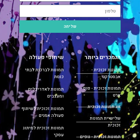
שליחה
הנמכרים ביותר
שיתופי פעולה
תמונות זכוכית -
תמונות לברכות לבתי
אבסטרקט
כנסת
תמונות זכוכית - פופ -
תמונות לאדריכלים
ארט
ומעצבים
זוג תמונות זכוכית
תמונות זכוכית לשיתוף
פעולה אמנים
שלישיית תמונות
זכוכית
תמונות זכוכית למיתוג
עסקי
תמונות זכוכית - נופים