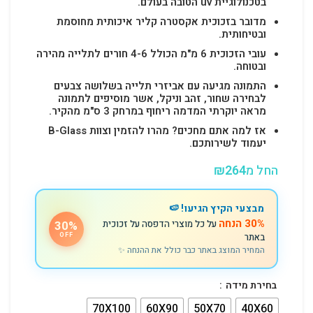
בטכנולוגיית uv הטובה בעולם.
מדובר בזכוכית אקסטרה קליר איכותית מחוסמת
ובטיחותית.
עובי הזכוכית 6 מ"מ הכולל 4-6 חורים לתלייה מהירה
ובטוחה.
התמונה מגיעה עם אביזרי תלייה בשלושה צבעים
לבחירה שחור, זהב וניקל, אשר מוסיפים לתמונה
מראה יוקרתי המדמה ריחוף במרחק 3 ס"מ מהקיר.
אז למה אתם מחכים? מהרו להזמין וצוות B-Glass
יעמוד לשירותכם.
החל מ
264
₪
מבצעי הקיץ הגיעו! 🍉
30% הנחה
על כל מוצרי הדפסה על זכוכית
30%
באתר
OFF
המחיר המוצג באתר כבר כולל את ההנחה ✨
בחירת מידה
70X100
60X90
50X70
40X60