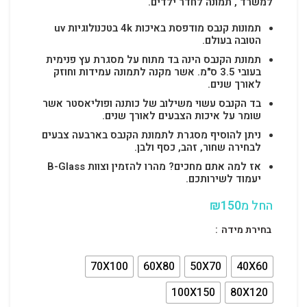
למשרד , תמונה לחדר ילדים.
תמונות קנבס מודפסת באיכות 4k בטכנולוגיות uv
הטובה בעולם.
תמונת הקנבס הינה בד מתוח על מסגרת עץ פנימית
בעובי 3.5 ס"מ. אשר מקנה לתמונה עמידות וחוזק
לאורך שנים.
בד הקנבס עשוי משילוב של כותנה ופוליאסטר אשר
שומר על איכות הצבעים לאורך שנים.
ניתן להוסיף מסגרת לתמונת הקנבס בארבעה צבעים
לבחירה שחור, זהב, כסף ולבן.
אז למה אתם מחכים? מהרו להזמין וצוות B-Glass
יעמוד לשירותכם.
החל מ
150
₪
בחירת מידה
70X100
60X80
50X70
40X60
100X150
80X120