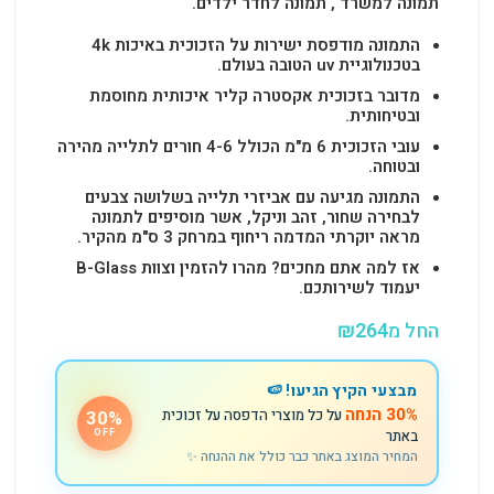
תמונה למשרד , תמונה לחדר ילדים.
התמונה מודפסת ישירות על הזכוכית באיכות 4k
בטכנולוגיית uv הטובה בעולם.
מדובר בזכוכית אקסטרה קליר איכותית מחוסמת
ובטיחותית.
עובי הזכוכית 6 מ"מ הכולל 4-6 חורים לתלייה מהירה
ובטוחה.
התמונה מגיעה עם אביזרי תלייה בשלושה צבעים
לבחירה שחור, זהב וניקל, אשר מוסיפים לתמונה
מראה יוקרתי המדמה ריחוף במרחק 3 ס"מ מהקיר.
אז למה אתם מחכים? מהרו להזמין וצוות B-Glass
יעמוד לשירותכם.
החל מ
264
₪
מבצעי הקיץ הגיעו! 🍉
30% הנחה
על כל מוצרי הדפסה על זכוכית
30%
באתר
OFF
המחיר המוצג באתר כבר כולל את ההנחה ✨