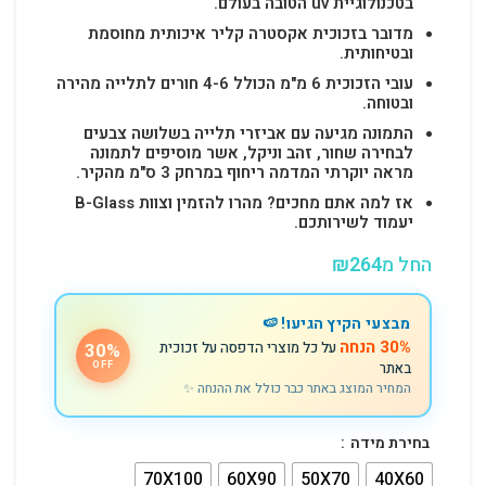
בטכנולוגיית uv הטובה בעולם.
מדובר בזכוכית אקסטרה קליר איכותית מחוסמת
ובטיחותית.
עובי הזכוכית 6 מ"מ הכולל 4-6 חורים לתלייה מהירה
ובטוחה.
התמונה מגיעה עם אביזרי תלייה בשלושה צבעים
לבחירה שחור, זהב וניקל, אשר מוסיפים לתמונה
מראה יוקרתי המדמה ריחוף במרחק 3 ס"מ מהקיר.
אז למה אתם מחכים? מהרו להזמין וצוות B-Glass
יעמוד לשירותכם.
החל מ
264
₪
מבצעי הקיץ הגיעו! 🍉
30% הנחה
על כל מוצרי הדפסה על זכוכית
30%
באתר
OFF
המחיר המוצג באתר כבר כולל את ההנחה ✨
בחירת מידה
70X100
60X90
50X70
40X60