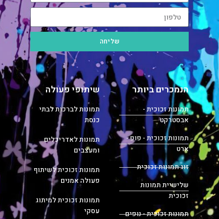
שליחה
הנמכרים ביותר
שיתופי פעולה
תמונות זכוכית -
תמונות לברכות לבתי
אבסטרקט
כנסת
תמונות זכוכית - פופ -
תמונות לאדריכלים
ארט
ומעצבים
זוג תמונות זכוכית
תמונות זכוכית לשיתוף
פעולה אמנים
שלישיית תמונות
זכוכית
תמונות זכוכית למיתוג
עסקי
תמונות זכוכית - נופים