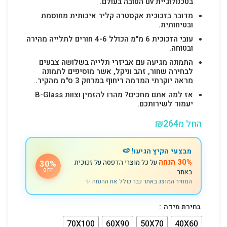
בטכנולוגיית uv הטובה בעולם.
מדובר בזכוכית אקסטרה קליר איכותית מחוסמת
ובטיחותית.
עובי הזכוכית 6 מ"מ הכולל 4-6 חורים לתלייה מהירה
ובטוחה.
התמונה מגיעה עם אביזרי תלייה בשלושה צבעים
לבחירה שחור, זהב וניקל, אשר מוסיפים לתמונה
מראה יוקרתי המדמה ריחוף במרחק 3 ס"מ מהקיר.
אז למה אתם מחכים? מהרו להזמין וצוות B-Glass
יעמוד לשירותכם.
החל מ
264
₪
מבצעי הקיץ הגיעו! 🍉
30% הנחה
על כל מוצרי הדפסה על זכוכית
30%
באתר
OFF
המחיר המוצג באתר כבר כולל את ההנחה ✨
בחירת מידה
70X100
60X90
50X70
40X60