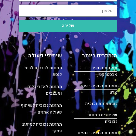
שליחה
הנמכרים ביותר
שיתופי פעולה
תמונות זכוכית -
תמונות לברכות לבתי
אבסטרקט
כנסת
תמונות זכוכית - פופ -
תמונות לאדריכלים
ארט
ומעצבים
זוג תמונות זכוכית
תמונות זכוכית לשיתוף
פעולה אמנים
שלישיית תמונות
זכוכית
תמונות זכוכית למיתוג
עסקי
תמונות זכוכית - נופים