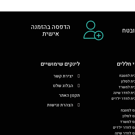
הדפסה בהזמנה
בטח
אישית
 חללים
לינקים שימושיים
כית למטבח
יצירת קשר
ית לסלון
הבלוג שלנו
כית למשרד
כית לחדר שינה
תקנון האתר
כית לחדר ילדים
הצהרת נגישות
ס למטבח
ס לסלון
בס למשרד
ס לחדר ילדים
ס לחדר שינה