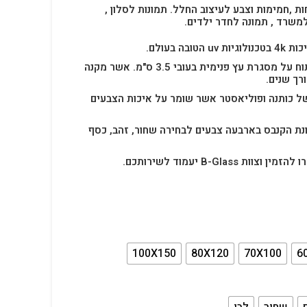
ות ,חמימות וצבע לעיצוב החלל.
תמונות לסלון ,
למשרד , תמונה לחדר ילדים.
בה בעולם.
תמונת הקנבס הינה בד מתוח על מסגרת עץ פנימית בעובי 3.5 ס"מ. אשר מקנה
רך שנים.
ל כותנה ופוליאסטר אשר שומר על איכות הצבעים
נת הקנבס בארבעה צבעים לבחירה שחור, זהב, כסף
B-Glas יעמוד לשירותכם.
100X150
80X120
70X100
6
שחור
לבן