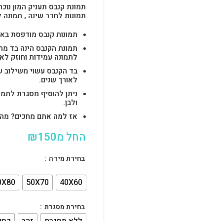
תמונת קנבס תעניק המון נוכח
תמונות לחדר שינה , תמונה 
תמונות קנבס מודפסת באיכות 4k בטכנולוגיות uv הטו
לתמונה עמידות וחוזק לאו
בד הקנבס עשוי משילוב ש
לאורך שנים.
ניתן להוסיף מסגרת לתמו
ולבן.
אז למה אתם מחכים? מהרו להזמין וצוות s
החל מ
150
₪
בחירת מידה
0X80
50X70
40X60
בחירת מסגרת
ללא מסגרת
זהב
כסף