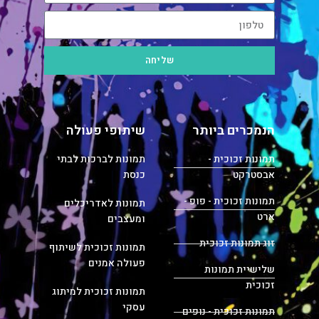
שליחה
הנמכרים ביותר
שיתופי פעולה
תמונות זכוכית -
תמונות לברכות לבתי
אבסטרקט
כנסת
תמונות זכוכית - פופ -
תמונות לאדריכלים
ארט
ומעצבים
זוג תמונות זכוכית
תמונות זכוכית לשיתוף
פעולה אמנים
שלישיית תמונות
זכוכית
תמונות זכוכית למיתוג
עסקי
תמונות זכוכית - נופים