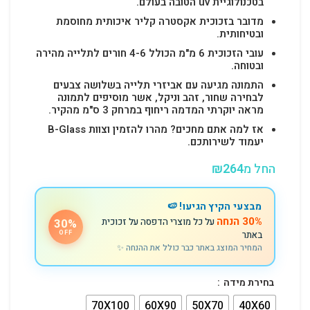
בטכנולוגיית uv הטובה בעולם.
מדובר בזכוכית אקסטרה קליר איכותית מחוסמת
ובטיחותית.
עובי הזכוכית 6 מ"מ הכולל 4-6 חורים לתלייה מהירה
ובטוחה.
התמונה מגיעה עם אביזרי תלייה בשלושה צבעים
לבחירה שחור, זהב וניקל, אשר מוסיפים לתמונה
מראה יוקרתי המדמה ריחוף במרחק 3 ס"מ מהקיר.
אז למה אתם מחכים? מהרו להזמין וצוות B-Glass
יעמוד לשירותכם.
החל מ
264
₪
מבצעי הקיץ הגיעו! 🍉
30% הנחה
על כל מוצרי הדפסה על זכוכית
30%
באתר
OFF
המחיר המוצג באתר כבר כולל את ההנחה ✨
בחירת מידה
70X100
60X90
50X70
40X60