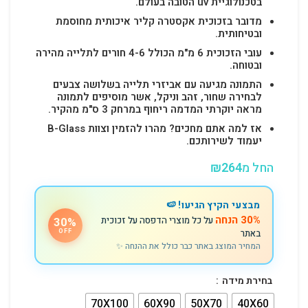
בטכנולוגיית uv הטובה בעולם.
מדובר בזכוכית אקסטרה קליר איכותית מחוסמת
ובטיחותית.
עובי הזכוכית 6 מ"מ הכולל 4-6 חורים לתלייה מהירה
ובטוחה.
התמונה מגיעה עם אביזרי תלייה בשלושה צבעים
לבחירה שחור, זהב וניקל, אשר מוסיפים לתמונה
מראה יוקרתי המדמה ריחוף במרחק 3 ס"מ מהקיר.
אז למה אתם מחכים? מהרו להזמין וצוות B-Glass
יעמוד לשירותכם.
החל מ
264
₪
מבצעי הקיץ הגיעו! 🍉
30% הנחה
על כל מוצרי הדפסה על זכוכית
30%
באתר
OFF
המחיר המוצג באתר כבר כולל את ההנחה ✨
בחירת מידה
70X100
60X90
50X70
40X60