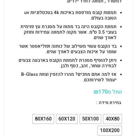
למשרד , תמונה לחדר ילדים.
תמונות קנבס מודפסת באיכות 4k בטכנולוגיות uv
הטובה בעולם.
תמונת הקנבס הינה בד מתוח על מסגרת עץ פנימית
בעובי 3.5 ס"מ. אשר מקנה לתמונה עמידות וחוזק
לאורך שנים.
בד הקנבס עשוי משילוב של כותנה ופוליאסטר אשר
שומר על איכות הצבעים לאורך שנים.
ניתן להוסיף מסגרת לתמונת הקנבס בארבעה צבעים
לבחירה שחור, זהב, כסף ולבן.
אז למה אתם מחכים? מהרו להזמין וצוות B-Glass
יעמוד לשירותכם.
החל מ
170
₪
בחירת מידה
80X160
60X120
50X100
40X80
100X200