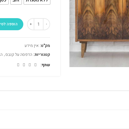
הוספה לסל
מק"ט:
אין מידע
קטגוריות:
הדפסה על קנבס
,
הד
שתף