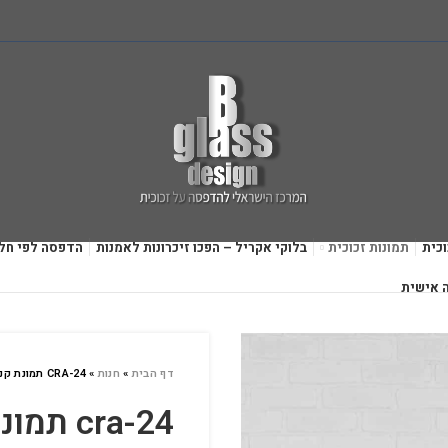
כית
תמונות זכוכית
בלוקי אקריל – הפכו זיכרונות לאמנות
הדפסה לפי חל
 אישית
דף הבית
»
חנות
»
CRA-24 תמונת קנבס
cra-24 תמונת קנבס