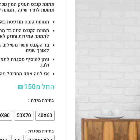
תמונת קנבס תעניק המון נוכח
תמונות לחדר שינה , תמונה 
תמונות קנבס מודפסת באיכות 4k בטכנולוגיות uv הטו
לתמונה עמידות וחוזק לאו
בד הקנבס עשוי משילוב ש
לאורך שנים.
ניתן להוסיף מסגרת לתמו
ולבן.
אז למה אתם מחכים? מהרו להזמין וצוות s
החל מ
150
₪
בחירת מידה
0X80
50X70
40X60
בחירת מסגרת
ללא מסגרת
זהב
כסף