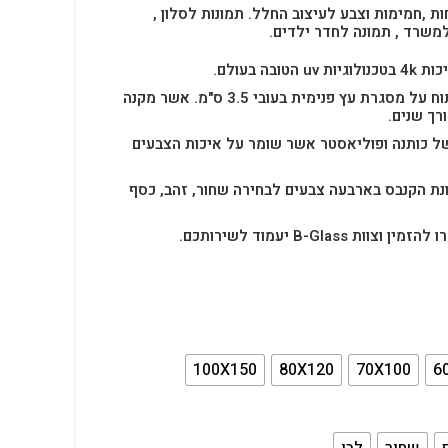
ות ,חמימות וצבע לעיצוב החלל.
תמונות לסלון ,
למשרד , תמונה לחדר ילדים.
בה בעולם.
תמונת הקנבס הינה בד מתוח על מסגרת עץ פנימית בעובי 3.5 ס"מ. אשר מקנה
רך שנים.
ל כותנה ופוליאסטר אשר שומר על איכות הצבעים
נת הקנבס בארבעה צבעים לבחירה שחור, זהב, כסף
B-Glas יעמוד לשירותכם.
100X150
80X120
70X100
6
שחור
לבן