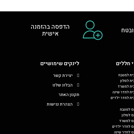
הדפסה בהזמנה
בטח
אישית
 חללים
לינקים שימושיים
כית למטבח
יצירת קשר
ית לסלון
הבלוג שלנו
כית למשרד
כית לחדר שינה
תקנון האתר
כית לחדר ילדים
הצהרת נגישות
ס למטבח
ס לסלון
בס למשרד
ס לחדר ילדים
ס לחדר שינה