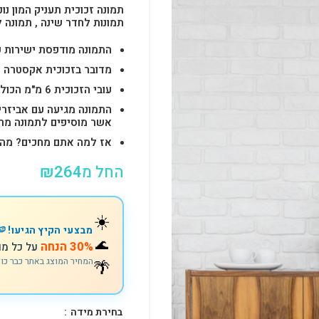
תמונה זכוכית תעניק המון נוכ
תמונות לחדר שינה , תמונה 
התמונה מודפסת ישירות על הזכוכית באיכות 
מדובר בזכוכית אקסטרה ק
עובי הזכוכית 6 מ"מ הכולל 4-6 חורים לתלייה מהירה ובטוחה.
התמונה מגיעה עם אביזרי
אשר מוסיפים לתמונה מראה יוק
אז למה אתם מחכים? מהרו להזמין וצוות s
החל מ
264
₪
☀️
מבצעי הקיץ הגיעו! 🍉
🌊
30% הנחה
על כל מו
🌴
המחיר המוצג באתר כבר כו
בחירת מידה