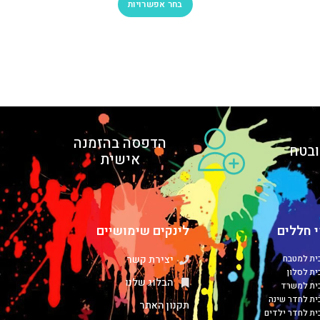
בחר אפשרויות
הדפסה בהזמנה
בטח
אישית
 חללים
לינקים שימושיים
כית למטבח
יצירת קשר
ית לסלון
הבלוג שלנו
כית למשרד
כית לחדר שינה
תקנון האתר
כית לחדר ילדים