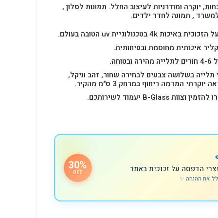
חות, יוקרה ומודרניות לעיצוב החלל.
תמונות לסלון ,
למשרד , תמונה לחדר ילדים.
4k בטכנולוגיית uv הטובה בעולם.
ליר איכותית מחוסמת ובטיחותית.
 תלייה בשלושה צבעים לבחירה שחור, זהב וניקל,
רתי המדמה ריחוף במרחק 3 ס"מ מהקיר.
B-Glas יעמוד לשירותכם.
30%
צרי הדפסה על זכוכית באתר
OFF
לל את ההנחה ✨