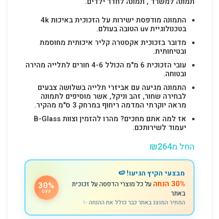
תמונה למשרד , תמונה לחדר ילדים.
התמונה מודפסת ישירות על הזכוכית באיכות 4k
בטכנולוגיית uv הטובה בעולם.
מדובר בזכוכית אקסטרה קליר איכותית מחוסמת
ובטיחותית.
עובי הזכוכית 6 מ"מ הכולל 4-6 חורים לתלייה מהירה
ובטוחה.
התמונה מגיעה עם אביזרי תלייה בשלושה צבעים
לבחירה שחור, זהב וניקל, אשר מוסיפים לתמונה
מראה יוקרתי המדמה ריחוף במרחק 3 ס"מ מהקיר.
אז למה אתם מחכים? מהרו להזמין וצוות B-Glass
יעמוד לשירותכם.
החל מ
264
₪
מבצעי הקיץ הגיעו! 🍉
30% הנחה
על כל מוצרי הדפסה על זכוכית
30%
באתר
OFF
המחיר המוצג באתר כבר כולל את ההנחה ✨