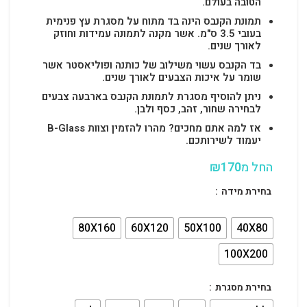
הטובה בעולם.
תמונת הקנבס הינה בד מתוח על מסגרת עץ פנימית
בעובי 3.5 ס"מ. אשר מקנה לתמונה עמידות וחוזק
לאורך שנים.
בד הקנבס עשוי משילוב של כותנה ופוליאסטר אשר
שומר על איכות הצבעים לאורך שנים.
ניתן להוסיף מסגרת לתמונת הקנבס בארבעה צבעים
לבחירה שחור, זהב, כסף ולבן.
אז למה אתם מחכים? מהרו להזמין וצוות B-Glass
יעמוד לשירותכם.
החל מ
170
₪
בחירת מידה
80X160
60X120
50X100
40X80
100X200
בחירת מסגרת