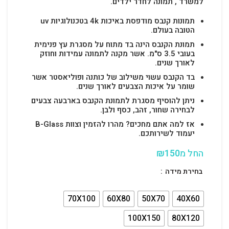
למשרד , תמונה לחדר ילדים.
תמונות קנבס מודפסת באיכות 4k בטכנולוגיות uv
הטובה בעולם.
תמונת הקנבס הינה בד מתוח על מסגרת עץ פנימית
בעובי 3.5 ס"מ. אשר מקנה לתמונה עמידות וחוזק
לאורך שנים.
בד הקנבס עשוי משילוב של כותנה ופוליאסטר אשר
שומר על איכות הצבעים לאורך שנים.
ניתן להוסיף מסגרת לתמונת הקנבס בארבעה צבעים
לבחירה שחור, זהב, כסף ולבן.
אז למה אתם מחכים? מהרו להזמין וצוות B-Glass
יעמוד לשירותכם.
החל מ
150
₪
בחירת מידה
70X100
60X80
50X70
40X60
100X150
80X120