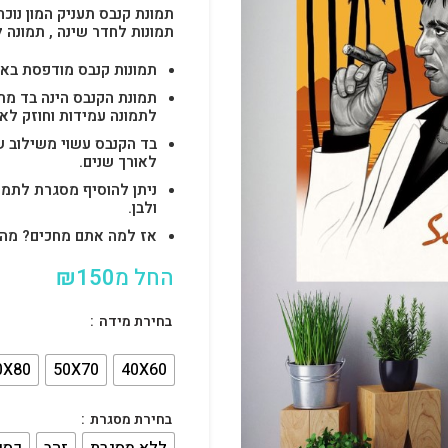
תמונת קנבס תעניק המון נוכח
תמונות לחדר שינה , תמונה 
תמונות קנבס מודפסת באיכות 4k בטכנולוגיות uv הטו
לתמונה עמידות וחוזק לאו
בד הקנבס עשוי משילוב ש
לאורך שנים.
ניתן להוסיף מסגרת לתמו
ולבן.
אז למה אתם מחכים? מהרו להזמין וצוות s
החל מ
150
₪
בחירת מידה
0X80
50X70
40X60
בחירת מסגרת
ללא מסגרת
זהב
כסף