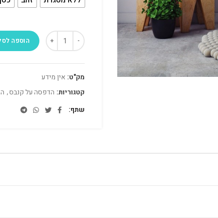
הוספה לסל
מק"ט:
אין מידע
קטגוריות:
הדפסה על קנבס
,
הד
שתף