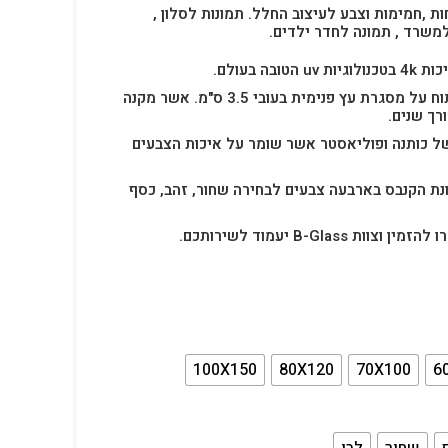
ות ,חמימות וצבע לעיצוב החלל.
תמונות לסלון ,
למשרד , תמונה לחדר ילדים.
בה בעולם.
תמונת הקנבס הינה בד מתוח על מסגרת עץ פנימית בעובי 3.5 ס"מ. אשר מקנה
רך שנים.
ל כותנה ופוליאסטר אשר שומר על איכות הצבעים
נת הקנבס בארבעה צבעים לבחירה שחור, זהב, כסף
B-Glas יעמוד לשירותכם.
100X150
80X120
70X100
6
שחור
לבן