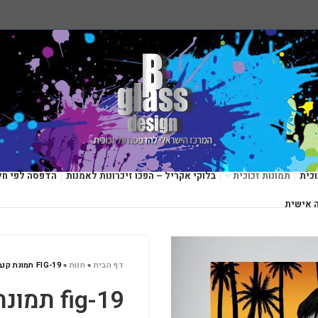
כית
תמונות זכוכית
בלוקי אקריל – הפכו זיכרונות לאמנות
הדפסה לפי חל
 אישית
דף הבית
»
חנות
»
FIG-19 תמונת קנבס טוני מונטנה
fig-19 תמונת קנבס טוני מונטנה