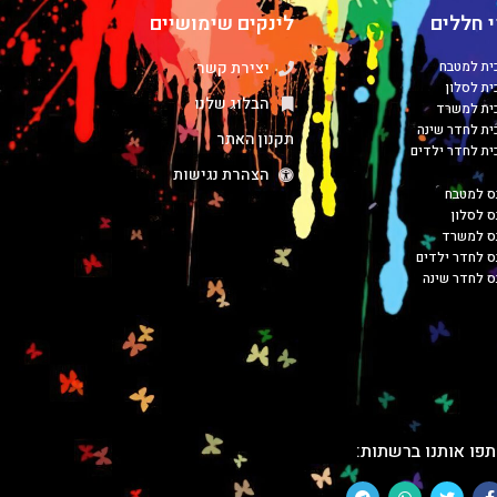
 חללים
לינקים שימושיים
כית למטבח
יצירת קשר
ית לסלון
הבלוג שלנו
כית למשרד
כית לחדר שינה
תקנון האתר
כית לחדר ילדים
הצהרת נגישות
ס למטבח
ס לסלון
בס למשרד
ס לחדר ילדים
ס לחדר שינה
פו אותנו ברשתות: