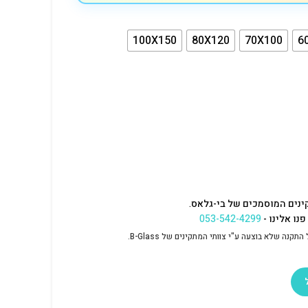
100X150
80X120
70X100
6
ינים המוסמכים של בי-גלאס.
נו אלינו -
053-542-4299
נה שלא בוצעה ע"י צוותי המתקינים של B-Glass.