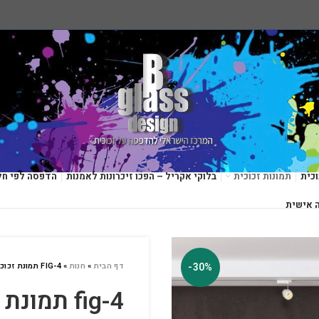
כית
תמונות זכוכית
בלוקי אקריל – הפכו זיכרונות לאמנות
הדפסה לפי חל
 אישית
-30%
דף הבית
»
חנות
»
FIG-4 תמונת זכוכית כנופיית ברמינגהאם
fig-4 תמו