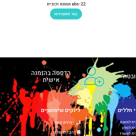
abs-22 תמונת זכוכית
בחר אפשרויות
הדפסה בהזמנה
בטח
אישית
 חללים
לינקים שימושיים
כית למטבח
יצירת קשר
ית לסלון
הבלוג שלנו
כית למשרד