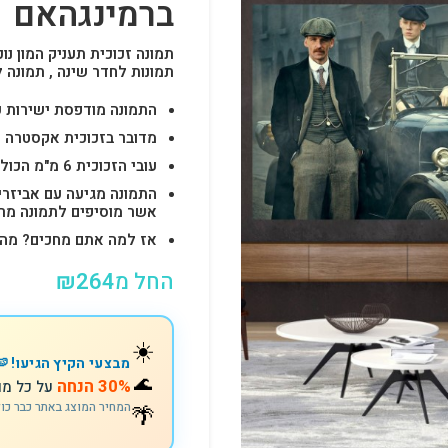
ברמינגהאם
תמונה זכוכית תעניק המון נוכ
תמונות לחדר שינה , תמונה 
התמונה מודפסת ישירות על הזכוכית באיכות 
מדובר בזכוכית אקסטרה ק
עובי הזכוכית 6 מ"מ הכולל 4-6 חורים לתלייה מהירה ובטוחה.
התמונה מגיעה עם אביזרי
אשר מוסיפים לתמונה מראה יוק
אז למה אתם מחכים? מהרו להזמין וצוות s
החל מ
264
₪
☀️
מבצעי הקיץ הגיעו! 🍉
🌊
30% הנחה
על כל מו
🌴
המחיר המוצג באתר כבר כו