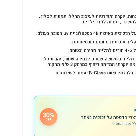
חות, יוקרה ומודרניות לעיצוב החלל.
תמונות לסלון ,
למשרד , תמונה לחדר ילדים.
4k בטכנולוגיית uv הטובה בעולם.
ליר איכותית מחוסמת ובטיחותית.
 תלייה בשלושה צבעים לבחירה שחור, זהב וניקל,
רתי המדמה ריחוף במרחק 3 ס"מ מהקיר.
B-Glas יעמוד לשירותכם.
30%
צרי הדפסה על זכוכית באתר
OFF
לל את ההנחה ✨