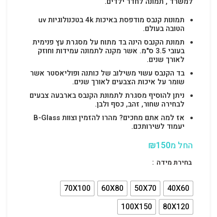
למשרד , תמונה לחדר ילדים.
תמונות קנבס מודפסת באיכות 4k בטכנולוגיות uv
הטובה בעולם.
תמונת הקנבס הינה בד מתוח על מסגרת עץ פנימית
בעובי 3.5 ס"מ. אשר מקנה לתמונה עמידות וחוזק
לאורך שנים.
בד הקנבס עשוי משילוב של כותנה ופוליאסטר אשר
שומר על איכות הצבעים לאורך שנים.
ניתן להוסיף מסגרת לתמונת הקנבס בארבעה צבעים
לבחירה שחור, זהב, כסף ולבן.
אז למה אתם מחכים? מהרו להזמין וצוות B-Glass
יעמוד לשירותכם.
החל מ
150
₪
בחירת מידה
70X100
60X80
50X70
40X60
100X150
80X120